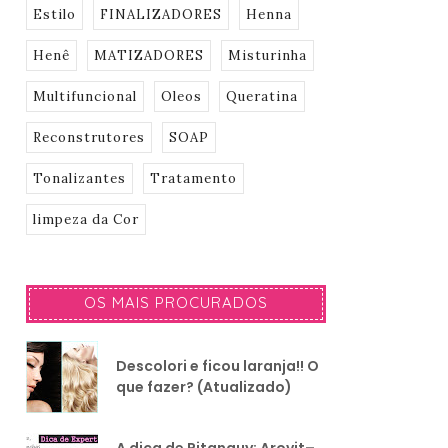
Estilo
FINALIZADORES
Henna
Henê
MATIZADORES
Misturinha
Multifuncional
Oleos
Queratina
Reconstrutores
SOAP
Tonalizantes
Tratamento
limpeza da Cor
OS MAIS PROCURADOS
Descolori e ficou laranja!! O
que fazer? (Atualizado)
A dica de Pitanguy: Arovit–