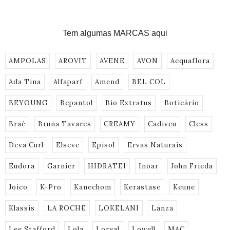
Tem algumas MARCAS aqui
AMPOLAS
AROVIT
AVENE
AVON
Acquaflora
Ada Tina
Alfaparf
Amend
BEL COL
BEYOUNG
Bepantol
Bio Extratus
Boticário
Braé
Bruna Tavares
CREAMY
Cadiveu
Cless
Deva Curl
Elseve
Episol
Ervas Naturais
Eudora
Garnier
HIDRATEI
Inoar
John Frieda
Joico
K-Pro
Kanechom
Kerastase
Keune
Klassis
LA ROCHE
LOKELANI
Lanza
Lee Stafford
Lola
Loreal
Lowell
MAC