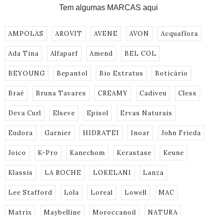
Tem algumas MARCAS aqui
AMPOLAS
AROVIT
AVENE
AVON
Acquaflora
Ada Tina
Alfaparf
Amend
BEL COL
BEYOUNG
Bepantol
Bio Extratus
Boticário
Braé
Bruna Tavares
CREAMY
Cadiveu
Cless
Deva Curl
Elseve
Episol
Ervas Naturais
Eudora
Garnier
HIDRATEI
Inoar
John Frieda
Joico
K-Pro
Kanechom
Kerastase
Keune
Klassis
LA ROCHE
LOKELANI
Lanza
Lee Stafford
Lola
Loreal
Lowell
MAC
Matrix
Maybelline
Moroccanoil
NATURA