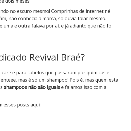
de dois meses!
ando no escuro mesmo! Comprinhas de internet né
nfim, não conhecia a
marca, só ouvia falar mesmo.
e uma e outra falava por aí, e
já adianto que não foi
dicado Revival Braé?
e care e para cabelos que passaram por químicas e
 Genteee, mas é só um shampoo! Pois é, mas quem esta
os
shampoos não são iguais
e falamos isso com a
 esses posts aqui: