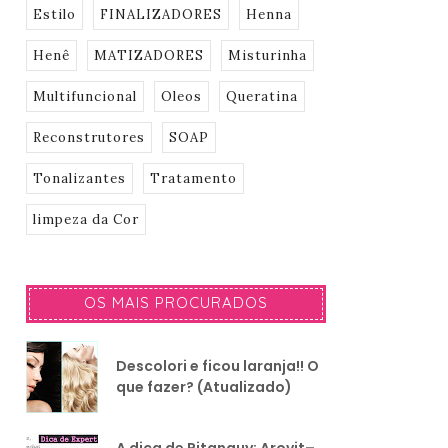
Estilo
FINALIZADORES
Henna
Henê
MATIZADORES
Misturinha
Multifuncional
Oleos
Queratina
Reconstrutores
SOAP
Tonalizantes
Tratamento
limpeza da Cor
OS MAIS PROCURADOS
Descolori e ficou laranja!! O
que fazer? (Atualizado)
A dica de Pitanguy: Arovit–