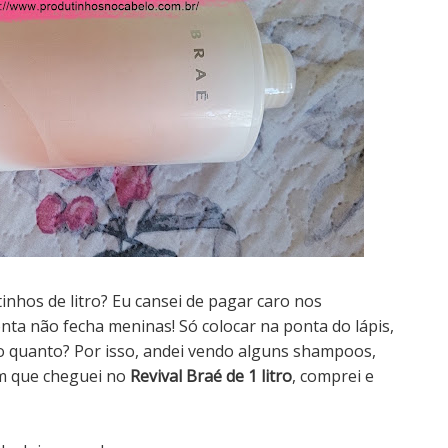
nhos de litro? Eu cansei de pagar caro nos
ta não fecha meninas! Só colocar na ponta do lápis,
to quanto? Por isso, andei vendo alguns shampoos,
im que cheguei no
Revival Braé de 1 litro
, c
omprei e