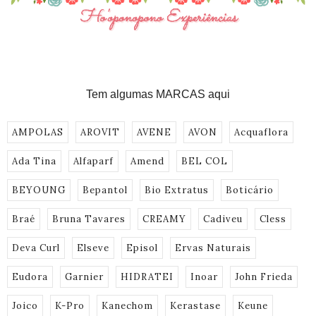
Tem algumas MARCAS aqui
AMPOLAS
AROVIT
AVENE
AVON
Acquaflora
Ada Tina
Alfaparf
Amend
BEL COL
BEYOUNG
Bepantol
Bio Extratus
Boticário
Braé
Bruna Tavares
CREAMY
Cadiveu
Cless
Deva Curl
Elseve
Episol
Ervas Naturais
Eudora
Garnier
HIDRATEI
Inoar
John Frieda
Joico
K-Pro
Kanechom
Kerastase
Keune