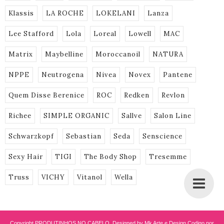
Klassis
LA ROCHE
LOKELANI
Lanza
Lee Stafford
Lola
Loreal
Lowell
MAC
Matrix
Maybelline
Moroccanoil
NATURA
NPPE
Neutrogena
Nivea
Novex
Pantene
Quem Disse Berenice
ROC
Redken
Revlon
Richee
SIMPLE ORGANIC
Sallve
Salon Line
Schwarzkopf
Sebastian
Seda
Senscience
Sexy Hair
TIGI
The Body Shop
Tresemme
Truss
VICHY
Vitanol
Wella
Copyright
PRODUTINHOS NO CABELO
. Designed by Mk Arte e Design
Codigo por