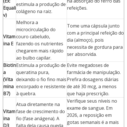
(Ex:
na absorção do ferro das
estimula a produção de
Equali
refeições.
colágeno na raiz.
v)
Melhora a
Tome uma cápsula junto
microcirculação do
com a principal refeição do
Vitam
couro cabeludo,
dia (almoço), pois
ina E
fazendo os nutrientes
necessita de gordura para
chegarem mais rápido
ser absorvida.
ao bulbo capilar.
Biotin
Estimula a produção de
Evite megadoses de
a
queratina pura,
farmácia de manipulação.
(Vita
deixando o fio fino mais
Prefira dosagens diárias
mina
encorpado e resistente
de até 30 mcg, a menos
B7)
à quebra.
que haja prescrição.
Verifique seus níveis no
Atua diretamente na
exame de sangue. Em
Vitam
fase de crescimento do
2026, a reposição em
ina
fio (fase anágena). A
gotas semanais é a mais
D3
falta dela causa queda