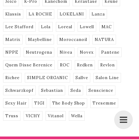
Joico
K-Pro
Kanechom
Kerastase
Keune
Klassis
LA ROCHE
LOKELANI
Lanza
Lee Stafford
Lola
Loreal
Lowell
MAC
Matrix
Maybelline
Moroccanoil
NATURA
NPPE
Neutrogena
Nivea
Novex
Pantene
Quem Disse Berenice
ROC
Redken
Revlon
Richee
SIMPLE ORGANIC
Sallve
Salon Line
Schwarzkopf
Sebastian
Seda
Senscience
Sexy Hair
TIGI
The Body Shop
Tresemme
Truss
VICHY
Vitanol
Wella