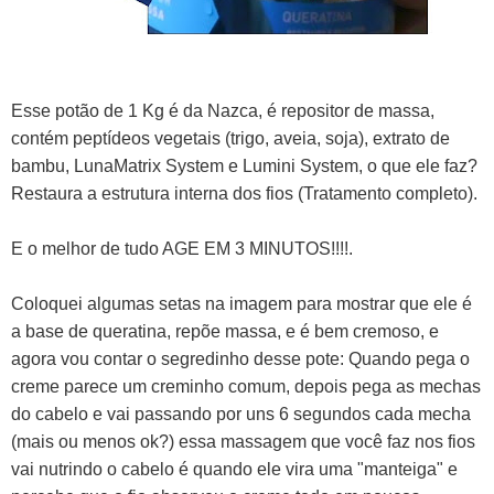
Esse potão de 1 Kg é da Nazca, é repositor de massa,
contém peptídeos vegetais (trigo, aveia, soja), extrato de
bambu, LunaMatrix System e Lumini System, o que ele faz?
Restaura a estrutura interna dos fios (Tratamento completo).
E o melhor de tudo AGE EM 3 MINUTOS!!!!.
Coloquei algumas setas na imagem para mostrar que ele é
a base de queratina, repõe massa, e é bem cremoso, e
agora vou contar o segredinho desse pote: Quando pega o
creme parece um creminho comum, depois pega as mechas
do cabelo e vai passando por uns 6 segundos cada mecha
(mais ou menos ok?) essa massagem que você faz nos fios
vai nutrindo o cabelo é quando ele vira uma "manteiga" e