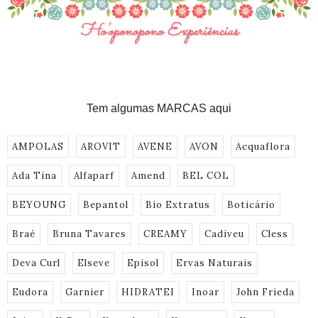
Tem algumas MARCAS aqui
AMPOLAS
AROVIT
AVENE
AVON
Acquaflora
Ada Tina
Alfaparf
Amend
BEL COL
BEYOUNG
Bepantol
Bio Extratus
Boticário
Braé
Bruna Tavares
CREAMY
Cadiveu
Cless
Deva Curl
Elseve
Episol
Ervas Naturais
Eudora
Garnier
HIDRATEI
Inoar
John Frieda