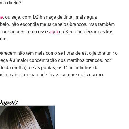
nta direto?
te
, ou seja, com 1/2 bisnaga de tinta , mais agua
cabelo, não escondia meus cabelos brancos, mas também
samareladores como esse
aqui
da Kert que deixam os fios
cos.
recem não tem mais como se livrar deles, o jeito é unir o
abeça é a maior concentração dos marditos brancos, por
do da orelha) até as pontas, os 15 minutinhos de
abelo mais claro na onde ficava sempre mais escuro...