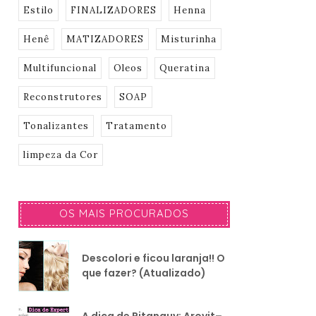
Estilo
FINALIZADORES
Henna
Henê
MATIZADORES
Misturinha
Multifuncional
Oleos
Queratina
Reconstrutores
SOAP
Tonalizantes
Tratamento
limpeza da Cor
OS MAIS PROCURADOS
Descolori e ficou laranja!! O
que fazer? (Atualizado)
A dica de Pitanguy: Arovit–