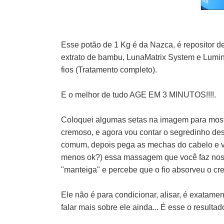
Esse potão de 1 Kg é da Nazca, é repositor de
extrato de bambu, LunaMatrix System e Lumini
fios (Tratamento completo).
E o melhor de tudo AGE EM 3 MINUTOS!!!!.
Coloquei algumas setas na imagem para mostr
cremoso, e agora vou contar o segredinho d
comum, depois pega as mechas do cabelo e 
menos ok?) essa massagem que você faz nos f
"manteiga" e percebe que o fio absorveu o c
Ele não é para condicionar, alisar, é exatame
falar mais sobre ele ainda... É esse o resultad