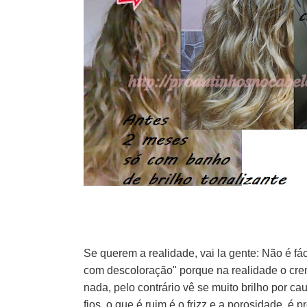
Se querem a realidade, vai la gente: Não é fác
com descoloração" porque na realidade o cr
nada, pelo contrário vê se muito brilho por ca
fios, o que é ruim é o frizz e a porosidade, é