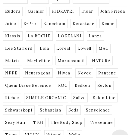
Eudora
Garnier
HIDRATEI
Inoar
John Frieda
Joico
K-Pro
Kanechom
Kerastase
Keune
Klassis
LA ROCHE
LOKELANI
Lanza
Lee Stafford
Lola
Loreal
Lowell
MAC
Matrix
Maybelline
Moroccanoil
NATURA
NPPE
Neutrogena
Nivea
Novex
Pantene
Quem Disse Berenice
ROC
Redken
Revlon
Richee
SIMPLE ORGANIC
Sallve
Salon Line
Schwarzkopf
Sebastian
Seda
Senscience
Sexy Hair
TIGI
The Body Shop
Tresemme
Truss
VICHY
Vitanol
Wella