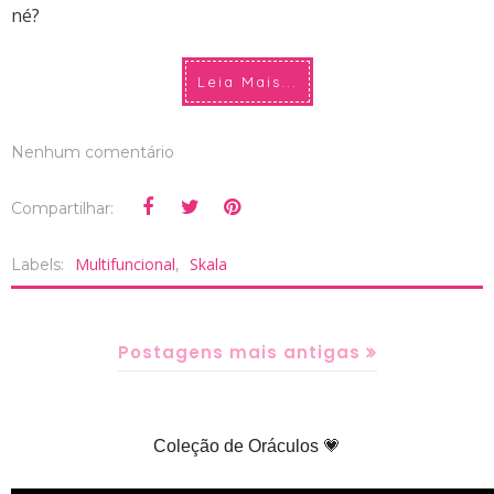
né?
Leia Mais...
Nenhum comentário
Compartilhar:
Multifuncional
Skala
Labels:
,
Postagens mais antigas
Coleção de Oráculos 💗