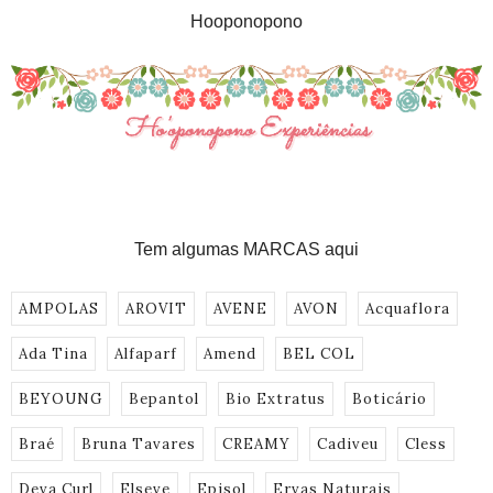
Hooponopono
Tem algumas MARCAS aqui
AMPOLAS
AROVIT
AVENE
AVON
Acquaflora
Ada Tina
Alfaparf
Amend
BEL COL
BEYOUNG
Bepantol
Bio Extratus
Boticário
Braé
Bruna Tavares
CREAMY
Cadiveu
Cless
Deva Curl
Elseve
Episol
Ervas Naturais