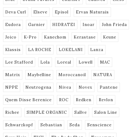
Deva Curl
Elseve
Episol
Ervas Naturais
Eudora
Garnier
HIDRATEI
Inoar
John Frieda
Joico
K-Pro
Kanechom
Kerastase
Keune
Klassis
LA ROCHE
LOKELANI
Lanza
Lee Stafford
Lola
Loreal
Lowell
MAC
Matrix
Maybelline
Moroccanoil
NATURA
NPPE
Neutrogena
Nivea
Novex
Pantene
Quem Disse Berenice
ROC
Redken
Revlon
Richee
SIMPLE ORGANIC
Sallve
Salon Line
Schwarzkopf
Sebastian
Seda
Senscience