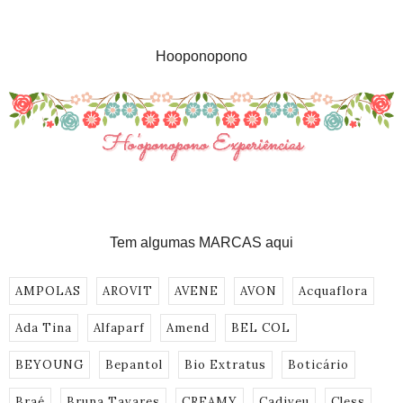
Hooponopono
Tem algumas MARCAS aqui
AMPOLAS
AROVIT
AVENE
AVON
Acquaflora
Ada Tina
Alfaparf
Amend
BEL COL
BEYOUNG
Bepantol
Bio Extratus
Boticário
Braé
Bruna Tavares
CREAMY
Cadiveu
Cless