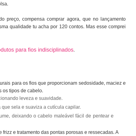
lsa.
 do preço, compensa comprar agora, que no lançamento
sma qualidade tu acha por 120 contos. Mas esse c
omprei
dutos para fios indisciplinados
.
turais para os fios que proporcionam sedosidade, maciez e
s os tipos de cabelo.
rcionando leveza e suavidade.
a que sela e suaviza a cutícula capilar.
ume, deixando o cabelo maleável fácil de pentear e
 frizz e tratamento das pontas porosas e ressecadas. A