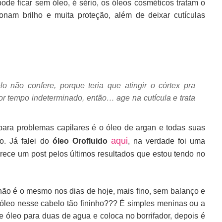
e ficar sem óleo, é sério, os óleos cosméticos tratam o
onam brilho e muita proteção, além de deixar cutículas
o não confere, porque teria que atingir o córtex pra
por tempo indeterminado, então… age na cutícula e trata
para problemas capilares é o óleo de argan e todas suas
aqui
ão.
Já falei do
óleo Orofluido
, na verdade foi uma
ece um post pelos últimos resultados que estou tendo no
não é o mesmo nos dias de hoje, mais fino, sem balanço e
óleo nesse cabelo tão fininho??? É simples meninas ou a
 óleo para duas de agua e coloca no borrifador, depois é