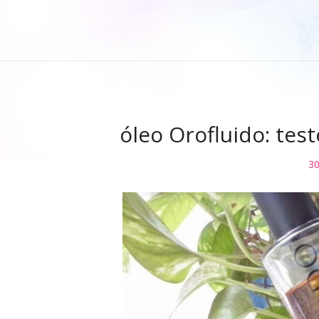
óleo Orofluido: tes
30