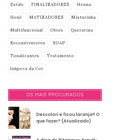
Estilo
FINALIZADORES
Henna
Henê
MATIZADORES
Misturinha
Multifuncional
Oleos
Queratina
Reconstrutores
SOAP
Tonalizantes
Tratamento
limpeza da Cor
OS MAIS PROCURADOS
Descolori e ficou laranja!! O
que fazer? (Atualizado)
A dica de Pitanguy: Arovit–