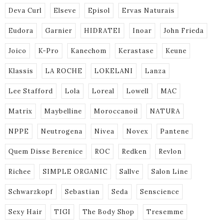
Deva Curl
Elseve
Episol
Ervas Naturais
Eudora
Garnier
HIDRATEI
Inoar
John Frieda
Joico
K-Pro
Kanechom
Kerastase
Keune
Klassis
LA ROCHE
LOKELANI
Lanza
Lee Stafford
Lola
Loreal
Lowell
MAC
Matrix
Maybelline
Moroccanoil
NATURA
NPPE
Neutrogena
Nivea
Novex
Pantene
Quem Disse Berenice
ROC
Redken
Revlon
Richee
SIMPLE ORGANIC
Sallve
Salon Line
Schwarzkopf
Sebastian
Seda
Senscience
Sexy Hair
TIGI
The Body Shop
Tresemme