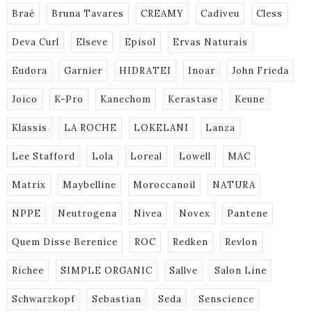
Braé
Bruna Tavares
CREAMY
Cadiveu
Cless
Deva Curl
Elseve
Episol
Ervas Naturais
Eudora
Garnier
HIDRATEI
Inoar
John Frieda
Joico
K-Pro
Kanechom
Kerastase
Keune
Klassis
LA ROCHE
LOKELANI
Lanza
Lee Stafford
Lola
Loreal
Lowell
MAC
Matrix
Maybelline
Moroccanoil
NATURA
NPPE
Neutrogena
Nivea
Novex
Pantene
Quem Disse Berenice
ROC
Redken
Revlon
Richee
SIMPLE ORGANIC
Sallve
Salon Line
Schwarzkopf
Sebastian
Seda
Senscience