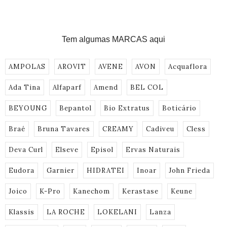
Tem algumas MARCAS aqui
AMPOLAS
AROVIT
AVENE
AVON
Acquaflora
Ada Tina
Alfaparf
Amend
BEL COL
BEYOUNG
Bepantol
Bio Extratus
Boticário
Braé
Bruna Tavares
CREAMY
Cadiveu
Cless
Deva Curl
Elseve
Episol
Ervas Naturais
Eudora
Garnier
HIDRATEI
Inoar
John Frieda
Joico
K-Pro
Kanechom
Kerastase
Keune
Klassis
LA ROCHE
LOKELANI
Lanza