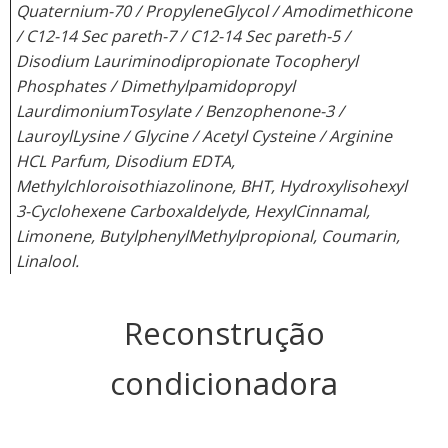
Quaternium-70 / PropyleneGlycol / Amodimethicone
/ C12-14 Sec pareth-7 / C12-14 Sec pareth-5 /
Disodium Lauriminodipropionate Tocopheryl
Phosphates / Dimethylpamidopropyl
LaurdimoniumTosylate / Benzophenone-3 /
LauroylLysine / Glycine / Acetyl Cysteine / Arginine
HCL Parfum, Disodium EDTA,
Methylchloroisothiazolinone, BHT, Hydroxylisohexyl
3-Cyclohexene Carboxaldelyde, HexylCinnamal,
Limonene, ButylphenylMethylpropional, Coumarin,
Linalool.
Reconstrução
condicionadora