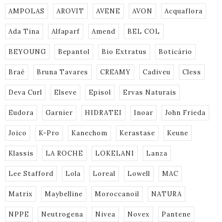
AMPOLAS
AROVIT
AVENE
AVON
Acquaflora
Ada Tina
Alfaparf
Amend
BEL COL
BEYOUNG
Bepantol
Bio Extratus
Boticário
Braé
Bruna Tavares
CREAMY
Cadiveu
Cless
Deva Curl
Elseve
Episol
Ervas Naturais
Eudora
Garnier
HIDRATEI
Inoar
John Frieda
Joico
K-Pro
Kanechom
Kerastase
Keune
Klassis
LA ROCHE
LOKELANI
Lanza
Lee Stafford
Lola
Loreal
Lowell
MAC
Matrix
Maybelline
Moroccanoil
NATURA
NPPE
Neutrogena
Nivea
Novex
Pantene