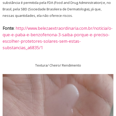
substância é permitida pela FDA (Food and Drug Administration) e, no
Brasil, pela SBD (Sociedade Brasileira de Dermatologia), já que,
nessas quantidades, ela não oferece riscos.
Fonte
:
http://www.belezaextraordinaria.com.br/noticia/o-
que-e-paba-e-benzofenona-3-saiba-porque-e-preciso-
escolher-protetores-solares-sem-estas-
substancias_a6835/1
Textura/ Cheiro/ Rendimento