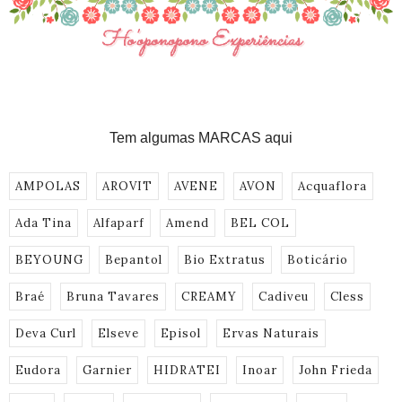
Tem algumas MARCAS aqui
AMPOLAS
AROVIT
AVENE
AVON
Acquaflora
Ada Tina
Alfaparf
Amend
BEL COL
BEYOUNG
Bepantol
Bio Extratus
Boticário
Braé
Bruna Tavares
CREAMY
Cadiveu
Cless
Deva Curl
Elseve
Episol
Ervas Naturais
Eudora
Garnier
HIDRATEI
Inoar
John Frieda