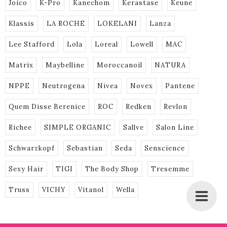
Joico
K-Pro
Kanechom
Kerastase
Keune
Klassis
LA ROCHE
LOKELANI
Lanza
Lee Stafford
Lola
Loreal
Lowell
MAC
Matrix
Maybelline
Moroccanoil
NATURA
NPPE
Neutrogena
Nivea
Novex
Pantene
Quem Disse Berenice
ROC
Redken
Revlon
Richee
SIMPLE ORGANIC
Sallve
Salon Line
Schwarzkopf
Sebastian
Seda
Senscience
Sexy Hair
TIGI
The Body Shop
Tresemme
Truss
VICHY
Vitanol
Wella