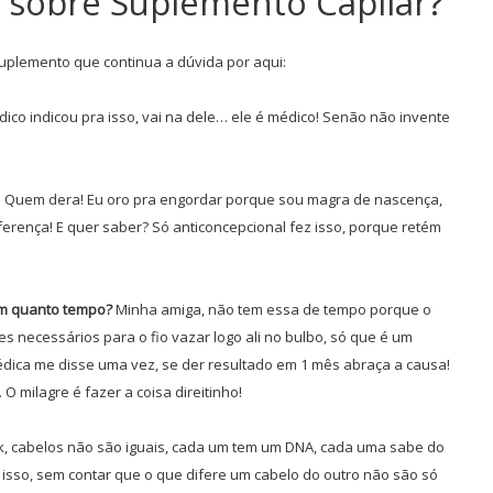
 sobre Suplemento Capilar?
plemento que continua a dúvida por aqui:
ico indicou pra isso, vai na dele… ele é médico! Senão não invente
! Quem dera! Eu oro pra engordar porque sou magra de nascença,
rença! E quer saber? Só anticoncepcional fez isso, porque retém
em quanto tempo?
Minha amiga, não tem essa de tempo porque o
s necessários para o fio vazar logo ali no bulbo, só que é um
ica me disse uma vez, se der resultado em 1 mês abraça a causa!
O milagre é fazer a coisa direitinho!
, cabelos não são iguais, cada um tem um DNA, cada uma sabe do
 isso, sem contar que o que difere um cabelo do outro não são só