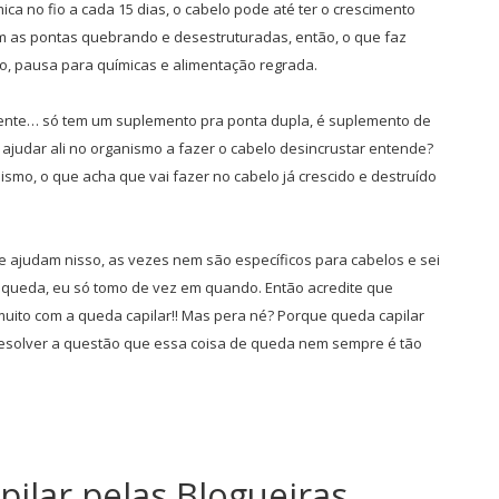
ca no fio a cada 15 dias, o cabelo pode até ter o crescimento
 as pontas quebrando e desestruturadas, então, o que faz
to, pausa para químicas e alimentação regrada.
nte… só tem um suplemento pra ponta dupla, é suplemento de
 vai ajudar ali no organismo a fazer o cabelo desincrustar entende?
ismo, o que acha que vai fazer no cabelo já crescido e destruído
 ajudam nisso, as vezes nem são específicos para cabelos e sei
a queda, eu só tomo de vez em quando. Então acredite que
muito com a queda capilar!! Mas pera né? Porque queda capilar
 resolver a questão que essa coisa de queda nem sempre é tão
ilar pelas Blogueiras