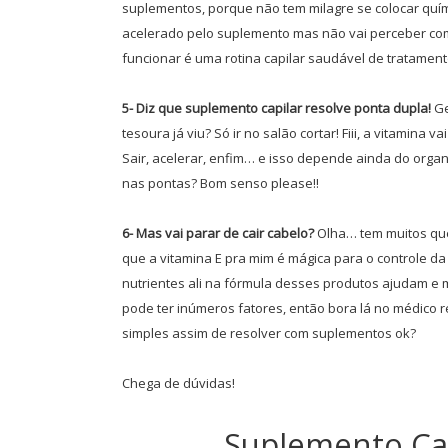
suplementos, porque não tem milagre se colocar quími
acelerado pelo suplemento mas não vai perceber com
funcionar é uma rotina capilar saudável de tratamen
5- Diz que suplemento capilar resolve ponta dupla!
Ge
tesoura já viu? Só ir no salão cortar! Fiii, a vitamina
Sair, acelerar, enfim… e isso depende ainda do organ
nas pontas? Bom senso please!!
6- Mas vai parar de cair cabelo?
Olha… tem muitos que
que a vitamina E pra mim é mágica para o controle d
nutrientes ali na fórmula desses produtos ajudam e 
pode ter inúmeros fatores, então bora lá no médico
simples assim de resolver com suplementos ok?
Chega de dúvidas!
Suplemento Cap