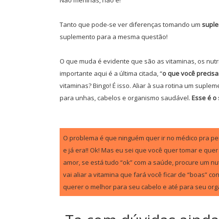
Não meninas, não é!
Tanto que pode-se ver diferenças tomando um
suple
suplemento para a mesma questão!
O que muda é evidente que são as vitaminas, os nutr
importante aqui é a última citada, “
o que você precis
vitaminas? Bingo! É isso. Aliar à sua rotina um supl
para unhas, cabelos e organismo saudável.
Esse é o
O problema é que ninguém quer ir no médico pra pe
e já era!! Ok! Mas eu sei que você quer tomar e qu
amor, se está tudo “ok” com a saúde, procure um nut
vai aliar a vitamina que fará você ficar de “boas” c
querer o melhor para seu cabelo e até para seu organ