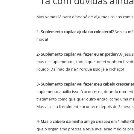
Ta com dúvidas ainda
Mas vamos lá para o beabá de algumas coisas com su
1- Suplemento capilar ajuda no colesterol?
Se seu méd
moda!
2- Suplemento capilar vai fazer eu engordar?
Ai Jesus
mas os suplementos, todos que tomei nenhum fez dife
líquido! Daí não da né? Porque isso já é inchaço!
3- Suplemento capilar vai fazer meu cabelo crescer 
suplemento auxilia isso à acontecer, doando nutriente
tratamento como qualquer outro então, como uma méd
Mas a coisa literalmente acontece depois de 3 meses. 
4- Mas o cabelo da minha amiga cresceu em 1 mês!
Ok
que o organismo precisa e teve avaliação médica pra