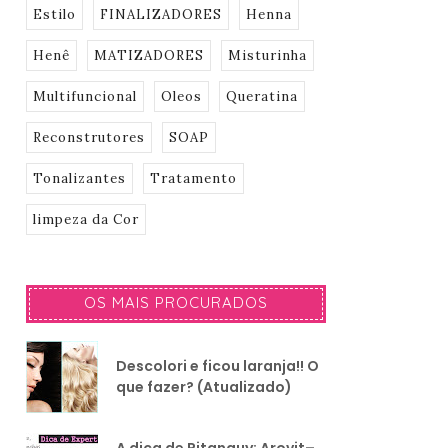
Estilo
FINALIZADORES
Henna
Henê
MATIZADORES
Misturinha
Multifuncional
Oleos
Queratina
Reconstrutores
SOAP
Tonalizantes
Tratamento
limpeza da Cor
OS MAIS PROCURADOS
Descolori e ficou laranja!! O
que fazer? (Atualizado)
A dica de Pitanguy: Arovit–