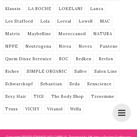
Klassis
LA ROCHE
LOKELANI
Lanza
Lee Stafford
Lola
Loreal
Lowell
MAC
Matrix
Maybelline
Moroccanoil
NATURA
NPPE
Neutrogena
Nivea
Novex
Pantene
Quem Disse Berenice
ROC
Redken
Revlon
Richee
SIMPLE ORGANIC
Sallve
Salon Line
Schwarzkopf
Sebastian
Seda
Senscience
Sexy Hair
TIGI
The Body Shop
Tresemme
Truss
VICHY
Vitanol
Wella