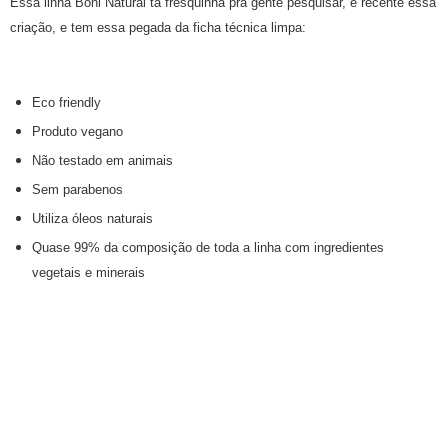
Essa linha
Boni Natural ta fresquinha pra gente pesquisar, é recente essa
criação, e tem essa pegada da ficha técnica limpa:
Eco friendly
Produto vegano
Não testado em animais
Sem parabenos
Utiliza óleos naturais
Quase 99% da composição de toda a linha com ingredientes
vegetais e minerais