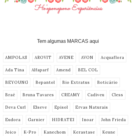
Tem algumas MARCAS aqui
AMPOLAS
AROVIT
AVENE
AVON
Acquaflora
Ada Tina
Alfaparf
Amend
BEL COL
BEYOUNG
Bepantol
Bio Extratus
Boticário
Braé
Bruna Tavares
CREAMY
Cadiveu
Cless
Deva Curl
Elseve
Episol
Ervas Naturais
Eudora
Garnier
HIDRATEI
Inoar
John Frieda
Joico
K-Pro
Kanechom
Kerastase
Keune