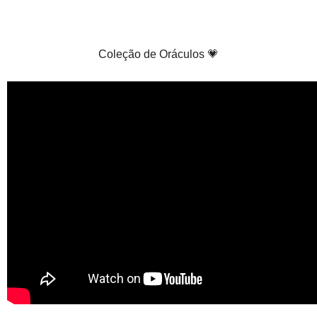
Coleção de Oráculos 💗