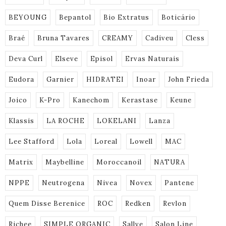
BEYOUNG
Bepantol
Bio Extratus
Boticário
Braé
Bruna Tavares
CREAMY
Cadiveu
Cless
Deva Curl
Elseve
Episol
Ervas Naturais
Eudora
Garnier
HIDRATEI
Inoar
John Frieda
Joico
K-Pro
Kanechom
Kerastase
Keune
Klassis
LA ROCHE
LOKELANI
Lanza
Lee Stafford
Lola
Loreal
Lowell
MAC
Matrix
Maybelline
Moroccanoil
NATURA
NPPE
Neutrogena
Nivea
Novex
Pantene
Quem Disse Berenice
ROC
Redken
Revlon
Richee
SIMPLE ORGANIC
Sallve
Salon Line