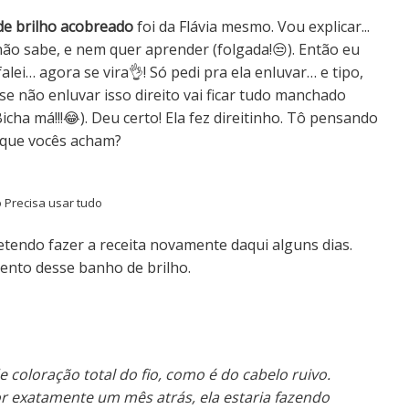
de brilho acobreado
foi da Flávia mesmo.
Vou explicar...
não sabe, e nem quer aprender (folgada!😒). Então eu
falei… agora se vira👌!
Só pedi pra ela enluvar… e tipo,
, se não enluvar isso direito vai ficar tudo manchado
icha má!!!😂). Deu certo! Ela fez direitinho. Tô pensando
o que vocês acham?
 Precisa usar tudo
etendo fazer a receita novamente daqui alguns dias.
ento desse banho de brilho.
coloração total do fio, como é do cabelo ruivo.
or exatamente um mês atrás, ela estaria fazendo