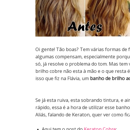
Oi gente! Tão boas? Tem várias formas de 
algumas compensam, especialmente porque t
só, já resolve o problema do tom. Mas tem 
brilho cobre não esta à mão e o que resta 
isso que fiz na Flávia, um
banho de brilho 
Se já esta ruiva, esta sobrando tintura, e 
rápido, essa é a hora de utilizar esse banh
Aliás, falando de Keraton, quer ver como fi
Aqui tem o post do
Keraton Cobre
;