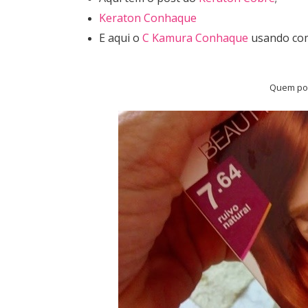
Keraton Conhaque
E aqui o
C Kamura Conhaque
usando com
Quem pod