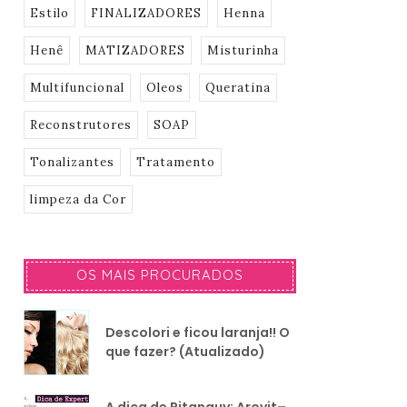
Estilo
FINALIZADORES
Henna
Henê
MATIZADORES
Misturinha
Multifuncional
Oleos
Queratina
Reconstrutores
SOAP
Tonalizantes
Tratamento
limpeza da Cor
OS MAIS PROCURADOS
Descolori e ficou laranja!! O
que fazer? (Atualizado)
A dica de Pitanguy: Arovit–