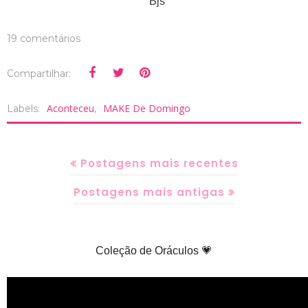
Bjs
19 comentários
Compartilhar:
Aconteceu
MAKE De Domingo
Labels:
,
Postagens mais recentes
Postagens mais antigas
Coleção de Oráculos 💗