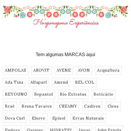
Tem algumas MARCAS aqui
AMPOLAS
AROVIT
AVENE
AVON
Acquaflora
Ada Tina
Alfaparf
Amend
BEL COL
BEYOUNG
Bepantol
Bio Extratus
Boticário
Braé
Bruna Tavares
CREAMY
Cadiveu
Cless
Deva Curl
Elseve
Episol
Ervas Naturais
Eudora
Garnier
HIDRATEI
Inoar
John Frieda