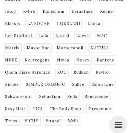
Joico
K-Pro
Kanechom
Kerastase
Keune
Klassis
LA ROCHE
LOKELANI
Lanza
Lee Stafford
Lola
Loreal
Lowell
MAC
Matrix
Maybelline
Moroccanoil
NATURA
NPPE
Neutrogena
Nivea
Novex
Pantene
Quem Disse Berenice
ROC
Redken
Revlon
Richee
SIMPLE ORGANIC
Sallve
Salon Line
Schwarzkopf
Sebastian
Seda
Senscience
Sexy Hair
TIGI
The Body Shop
Tresemme
Truss
VICHY
Vitanol
Wella