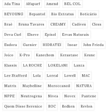
Ada Tina
Alfaparf
Amend
BEL COL
BEYOUNG
Bepantol
Bio Extratus
Boticário
Braé
Bruna Tavares
CREAMY
Cadiveu
Cless
Deva Curl
Elseve
Episol
Ervas Naturais
Eudora
Garnier
HIDRATEI
Inoar
John Frieda
Joico
K-Pro
Kanechom
Kerastase
Keune
Klassis
LA ROCHE
LOKELANI
Lanza
Lee Stafford
Lola
Loreal
Lowell
MAC
Matrix
Maybelline
Moroccanoil
NATURA
NPPE
Neutrogena
Nivea
Novex
Pantene
Quem Disse Berenice
ROC
Redken
Revlon