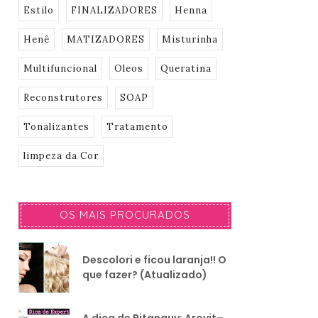
Estilo
FINALIZADORES
Henna
Henê
MATIZADORES
Misturinha
Multifuncional
Oleos
Queratina
Reconstrutores
SOAP
Tonalizantes
Tratamento
limpeza da Cor
OS MAIS PROCURADOS
Descolori e ficou laranja!! O
que fazer? (Atualizado)
A dica de Pitanguy: Arovit–