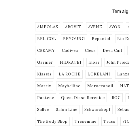
Tem al
AMPOLAS
AROVIT
AVENE
AVON
BEL COL
BEYOUNG
Bepantol
Bio E
CREAMY
Cadiveu
Cless
Deva Curl
Garnier
HIDRATEI
Inoar
John Fried
Klassis
LA ROCHE
LOKELANI
Lanz
Matrix
Maybelline
Moroccanoil
NAT
Pantene
Quem Disse Berenice
ROC
Sallve
Salon Line
Schwarzkopf
Sebas
The Body Shop
Tresemme
Truss
VI