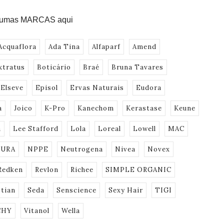
gumas MARCAS aqui
Acquaflora
Ada Tina
Alfaparf
Amend
xtratus
Boticário
Braé
Bruna Tavares
Elseve
Episol
Ervas Naturais
Eudora
a
Joico
K-Pro
Kanechom
Kerastase
Keune
a
Lee Stafford
Lola
Loreal
Lowell
MAC
URA
NPPE
Neutrogena
Nivea
Novex
Redken
Revlon
Richee
SIMPLE ORGANIC
tian
Seda
Senscience
Sexy Hair
TIGI
CHY
Vitanol
Wella