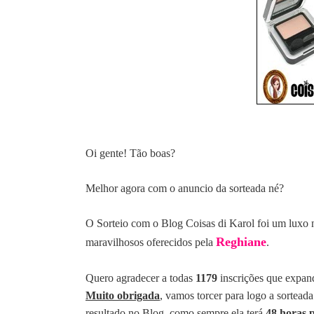
Oi gente! Tão boas?
Melhor agora com o anuncio da sorteada né?
O Sorteio com o Blog Coisas di Karol foi um luxo 
Reghiane
maravilhosos oferecidos pela
.
Quero agradecer a todas
1179
inscrições que expan
Muito obrigada
, vamos torcer para logo a sortead
resultado no Blog, como sempre ela terá
48 horas p