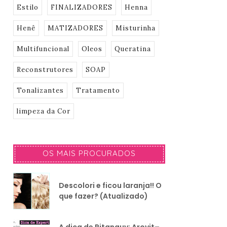
Estilo
FINALIZADORES
Henna
Henê
MATIZADORES
Misturinha
Multifuncional
Oleos
Queratina
Reconstrutores
SOAP
Tonalizantes
Tratamento
limpeza da Cor
OS MAIS PROCURADOS
Descolori e ficou laranja!! O
que fazer? (Atualizado)
A dica de Pitanguy: Arovit–