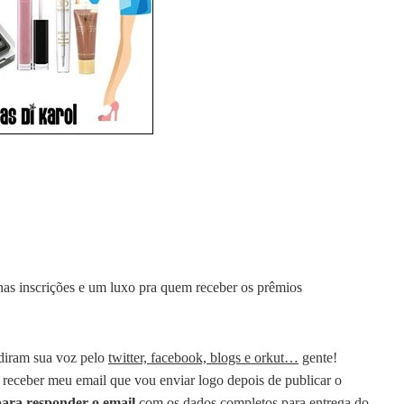
nas inscrições e um luxo pra quem receber os prêmios
diram sua voz pelo
twitter, facebook, blogs e orkut…
gente!
a receber meu email que vou enviar logo depois de publicar o
ara responder o email
com os dados completos para entrega do