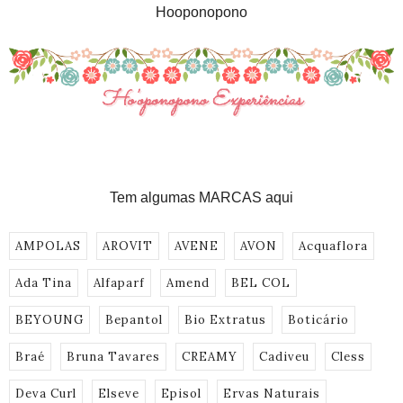
Hooponopono
Tem algumas MARCAS aqui
AMPOLAS
AROVIT
AVENE
AVON
Acquaflora
Ada Tina
Alfaparf
Amend
BEL COL
BEYOUNG
Bepantol
Bio Extratus
Boticário
Braé
Bruna Tavares
CREAMY
Cadiveu
Cless
Deva Curl
Elseve
Episol
Ervas Naturais