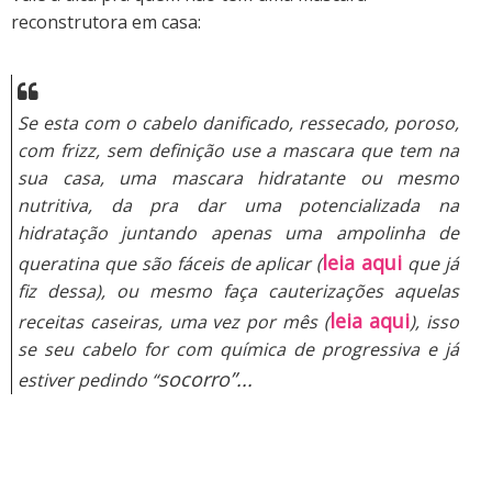
reconstrutora em casa:
Se esta com o c
abelo danificado, ressecado, poroso,
com frizz, sem definição use a mascara que tem na
sua casa, uma
mascara hidratante ou mesmo
nutritiva, da pra dar uma potencializada na
hidratação juntando apenas u
ma ampolinha de
leia aqui
queratina que são fáceis de aplicar (
que já
fiz dessa), ou mesmo faça cauterizações a
quelas
leia aqui
receitas caseiras, uma vez por mês (
), isso
se
seu cabelo for com química de progressiva e já
socorro”...
estiver pedindo “