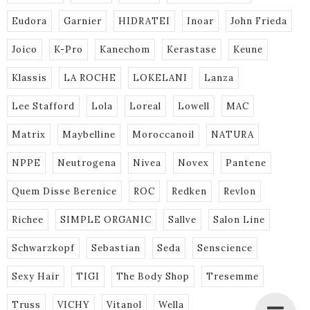
Eudora
Garnier
HIDRATEI
Inoar
John Frieda
Joico
K-Pro
Kanechom
Kerastase
Keune
Klassis
LA ROCHE
LOKELANI
Lanza
Lee Stafford
Lola
Loreal
Lowell
MAC
Matrix
Maybelline
Moroccanoil
NATURA
NPPE
Neutrogena
Nivea
Novex
Pantene
Quem Disse Berenice
ROC
Redken
Revlon
Richee
SIMPLE ORGANIC
Sallve
Salon Line
Schwarzkopf
Sebastian
Seda
Senscience
Sexy Hair
TIGI
The Body Shop
Tresemme
Truss
VICHY
Vitanol
Wella