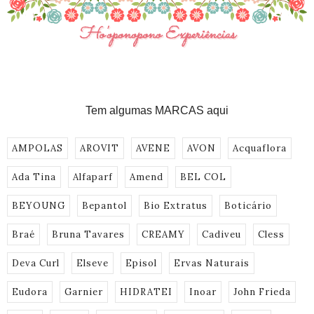
Tem algumas MARCAS aqui
AMPOLAS
AROVIT
AVENE
AVON
Acquaflora
Ada Tina
Alfaparf
Amend
BEL COL
BEYOUNG
Bepantol
Bio Extratus
Boticário
Braé
Bruna Tavares
CREAMY
Cadiveu
Cless
Deva Curl
Elseve
Episol
Ervas Naturais
Eudora
Garnier
HIDRATEI
Inoar
John Frieda