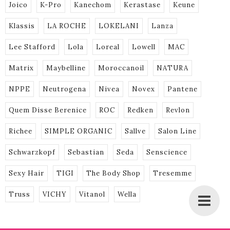
Joico
K-Pro
Kanechom
Kerastase
Keune
Klassis
LA ROCHE
LOKELANI
Lanza
Lee Stafford
Lola
Loreal
Lowell
MAC
Matrix
Maybelline
Moroccanoil
NATURA
NPPE
Neutrogena
Nivea
Novex
Pantene
Quem Disse Berenice
ROC
Redken
Revlon
Richee
SIMPLE ORGANIC
Sallve
Salon Line
Schwarzkopf
Sebastian
Seda
Senscience
Sexy Hair
TIGI
The Body Shop
Tresemme
Truss
VICHY
Vitanol
Wella