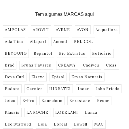
Tem algumas MARCAS aqui
AMPOLAS
AROVIT
AVENE
AVON
Acquaflora
Ada Tina
Alfaparf
Amend
BEL COL
BEYOUNG
Bepantol
Bio Extratus
Boticário
Braé
Bruna Tavares
CREAMY
Cadiveu
Cless
Deva Curl
Elseve
Episol
Ervas Naturais
Eudora
Garnier
HIDRATEI
Inoar
John Frieda
Joico
K-Pro
Kanechom
Kerastase
Keune
Klassis
LA ROCHE
LOKELANI
Lanza
Lee Stafford
Lola
Loreal
Lowell
MAC