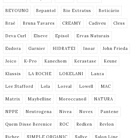
BEYOUNG
Bepantol
Bio Extratus
Boticário
Braé
Bruna Tavares
CREAMY
Cadiveu
Cless
Deva Curl
Elseve
Episol
Ervas Naturais
Eudora
Garnier
HIDRATEI
Inoar
John Frieda
Joico
K-Pro
Kanechom
Kerastase
Keune
Klassis
LA ROCHE
LOKELANI
Lanza
Lee Stafford
Lola
Loreal
Lowell
MAC
Matrix
Maybelline
Moroccanoil
NATURA
NPPE
Neutrogena
Nivea
Novex
Pantene
Quem Disse Berenice
ROC
Redken
Revlon
Richee
SIMPLE ORGANIC
Sallve
Salon Line