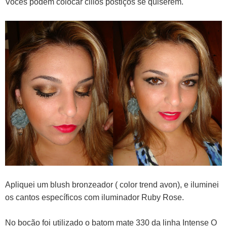
Vocês podem colocar cilios postiços se quiserem.
Apliquei um blush bronzeador ( color trend avon), e iluminei
os cantos específicos com iluminador Ruby Rose.
No bocão foi utilizado o batom mate 330 da linha Intense O