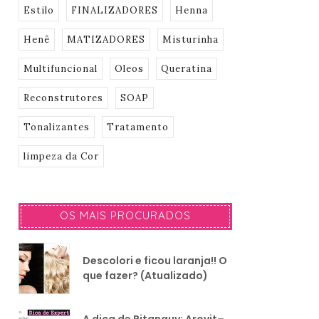
Estilo
FINALIZADORES
Henna
Henê
MATIZADORES
Misturinha
Multifuncional
Oleos
Queratina
Reconstrutores
SOAP
Tonalizantes
Tratamento
limpeza da Cor
OS MAIS PROCURADOS
Descolori e ficou laranja!! O
que fazer? (Atualizado)
A dica de Pitanguy: Arovit–