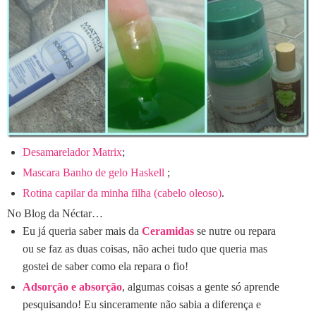
Desamarelador Matrix
;
Mascara Banho de gelo Haskell
;
Rotina capilar da minha filha (cabelo oleoso)
.
No Blog da Néctar…
Eu já queria saber mais da
Ceramidas
se nutre ou repara
ou se faz as duas coisas, não achei tudo que queria mas
gostei de saber como ela repara o fio!
Adsorção e absorção
, algumas coisas a gente só aprende
pesquisando! Eu sinceramente não sabia a diferença e