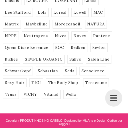
Klassis
LA ROCHE
LOKELANI
Lanza
Lee Stafford
Lola
Loreal
Lowell
MAC
Matrix
Maybelline
Moroccanoil
NATURA
NPPE
Neutrogena
Nivea
Novex
Pantene
Quem Disse Berenice
ROC
Redken
Revlon
Richee
SIMPLE ORGANIC
Sallve
Salon Line
Schwarzkopf
Sebastian
Seda
Senscience
Sexy Hair
TIGI
The Body Shop
Tresemme
Truss
VICHY
Vitanol
Wella
Copyright
PRODUTINHOS NO CABELO
. Designed by Mk Arte e Design
Codigo por
BloggerT