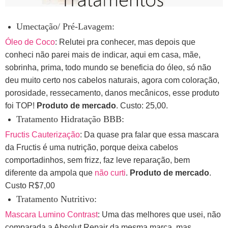
Umectação/ Pré-Lavagem:
Óleo de Coco
: Relutei pra conhecer, mas depois que
conheci não parei mais de indicar, aqui em casa, mãe,
sobrinha, prima, todo mundo se beneficia do óleo, só não
deu muito certo nos cabelos naturais, agora com coloração,
porosidade, ressecamento, danos mecânicos, esse produto
foi TOP!
Produto de mercado
. Custo: 25,00.
Tratamento Hidratação BBB:
Fructis Cauterização
: Da quase pra falar que essa mascara
da Fructis é uma nutrição, porque deixa cabelos
comportadinhos, sem frizz, faz leve reparação, bem
diferente da ampola que
não curti
.
Produto de mercado
.
Custo R$7,00
Tratamento Nutritivo:
Mascara Lumino Contrast
: Uma das melhores que usei, não
comparada a Absolut Repair da mesma marca, mas