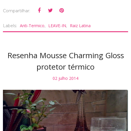
Compartilhar:
Anti-Termico
LEAVE-IN
Raiz Latina
Labels:
,
,
Resenha Mousse Charming Gloss
protetor térmico
02 julho 2014