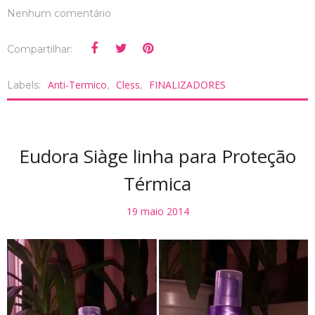
Nenhum comentário
Compartilhar:
Anti-Termico
Cless
FINALIZADORES
Labels:
,
,
Eudora Siàge linha para Proteção
Térmica
19 maio 2014