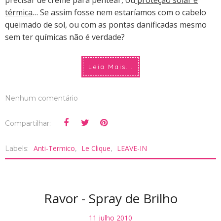
precisar de creme para pentear, ou
proteção solar e
térmica
… Se assim fosse nem estaríamos com o cabelo
queimado de sol, ou com as pontas danificadas mesmo
sem ter químicas não é verdade?
Leia Mais...
Nenhum comentário
Compartilhar:
Anti-Termico
Le Clique
LEAVE-IN
Labels:
,
,
Ravor - Spray de Brilho
11 julho 2010