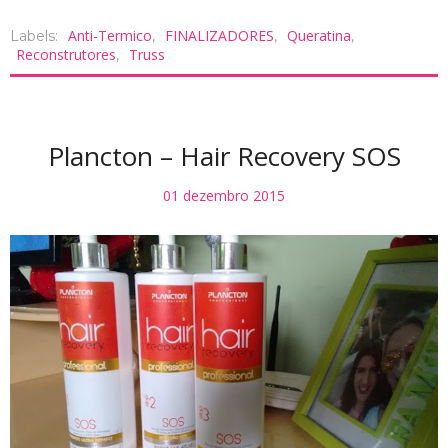
Anti-Termico
FINALIZADORES
Queratina
Labels:
,
,
,
Reconstrutores
Truss
,
Plancton – Hair Recovery SOS
01 dezembro 2015