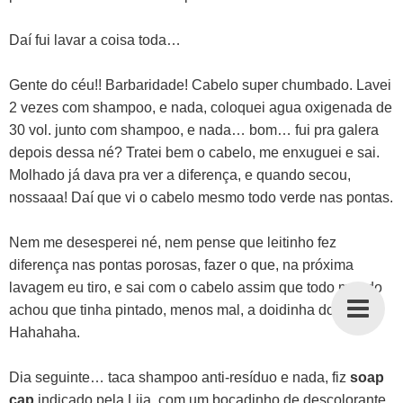
Daí fui lavar a coisa toda…
Gente do céu!! Barbaridade! Cabelo super chumbado. Lavei
2 vezes com shampoo, e nada, coloquei agua oxigenada de
30 vol. junto com shampoo, e nada… bom… fui pra galera
depois dessa né? Tratei bem o cabelo, me enxuguei e sai.
Molhado já dava pra ver a diferença, e quando secou,
nossaaa! Daí que vi o cabelo mesmo todo verde nas pontas.
Nem me desesperei né, nem pense que leitinho fez
diferença nas pontas porosas, fazer o que, na próxima
lavagem eu tiro, e sai com o cabelo assim que todo mundo
achou que tinha pintado, menos mal, a doidinha do blog!
Hahahaha.
Dia seguinte… taca shampoo anti-resíduo e nada, fiz
soap
cap
indicado pela Liia, com um bocadinho de descolorante,